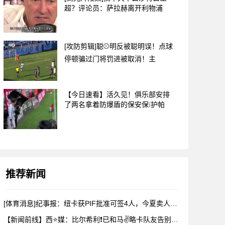
超？评论员：萨拉赫离开利物浦
[攻防剪辑]聪⚾明反被聪明误！点球
停顿骗过门将罚进被取消！主
【今日速看】活久见！俱乐部安排
了两名拿着防爆盾的保安保❕护帕
推荐新闻
[体育消息]纪事报：纽卡获PIF批准可签4人，今夏卖人已收回
【新闻前线】西⭐媒：比尔希利❗已和马✌️略卡队友告别，前往布