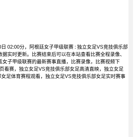
0日 02:00分，阿根廷女子甲级联赛 : 独立女足VS竞技俱乐部
数据实时更新。比赛结束后可以在本站查看比赛全程录像、
廷女子甲级联赛的最新赛事直播，比赛录像，比赛视频下
页看赛，独立女足VS竞技俱乐部女足高清直映，独立女足
部女足体育赛程观看，独立女足VS竞技俱乐部女足实时赛事