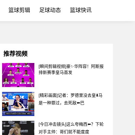
篮球剪辑
足球动态
篮球快讯
推荐视频
[瞬间剪辑视频]豪✨华阵容！阿斯报
排新赛季皇马首发
[精彩画面]记者：罗德里没去皇⬇️马
是一种罪过，去死敌⬅️巴
[今日冲击镜头]这么夸梅西⬅️？下轮
对手主帅：哥们就不能度度