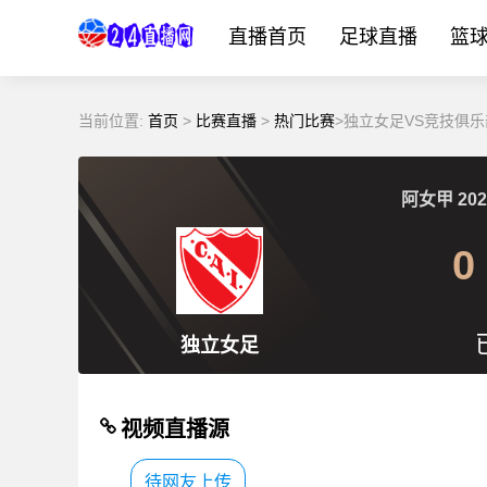
直播首页
足球直播
篮
当前位置:
首页
>
比赛直播
>
热门比赛
>独立女足VS竞技俱乐
阿女甲
202
0
独立女足
视频直播源
待网友上传