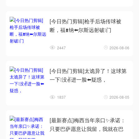
[今日热门剪辑]枪手后场传球被
断，福⬆️纳⬅️尔斯远射破❕门
2447
2026-08-06
[今日热门剪辑]太诡异了！这球第
一下❕没✌️进一脸⬅️疑惑，
1837
2026-08-05
[最新赛点]梅西当年亲口✨承诺：
只要巴萨愿意让我留，我就在巴