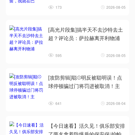
173
2026-08-05
[高光片段集]搞半天不去沙特去土
超？评论员：萨拉赫离开利物浦
595
2026-08-05
[攻防剪辑]聪⚾明反被聪明误！点
球停顿骗过门将罚进被取消！主
641
2026-08-04
【今日速看】活久见！俱乐部安排
了两名拿着防爆盾的保安保❕护帕