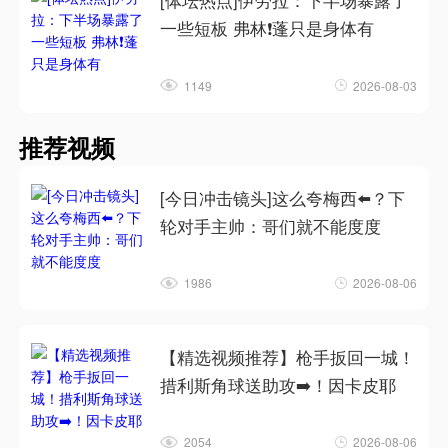
[体坛热点]伊劳拉：下半场暴露了
一些短板 弗林❗蓬只是身体有
1149
2026-08-03
推荐视频
[今日冲击镜头]这么夸梅西⬅️？下
轮对手主帅：哥们就不能度度
1986
2026-08-06
【精选视频推荐】枪手扳回一城！
措利斯角球送助攻➡️！因卡皮耶
2054
2026-08-06