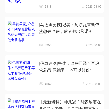
2318
2026-08-06
[马德里竞技]记者：阿尔瓦雷斯依
然想去巴萨，后者做出承诺✌️
2955
2026-08-05
[信息速览]每体：巴萨已经不再追
求若昂·佩德罗，本可以总价1
4062
2026-08-05
【最新爆料】冲几冠？阿森纳潜在
首⚾发：赖斯吉马良斯厄德高3中