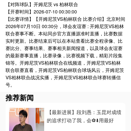
【对阵球队】
开姆尼茨 vs 柏林联合
【开赛时间】
2026-07-10 00:30:00
【比赛详情】
【开姆尼茨VS柏林联合 比赛介绍】北京时间
2026年07月10日 00:30分，球会友谊赛 : 开姆尼茨VS柏林
联合赛事不断。本站同步官方直播源准时直播，比赛数据
实时更新。比赛结束后可以在本站查看比赛全程录像、比
赛比分、赛事结果、赛事相关新闻报道，以及球会友谊赛
的最新赛事直播，比赛录像，比赛视频下载，精彩片段集
锦等。开姆尼茨VS柏林联合在线频道，开姆尼茨VS柏林
联合联赛直看，开姆尼茨VS柏林联合球场风云，开姆尼茨
VS柏林联合战况实播，开姆尼茨VS柏林联合球赛转播信
号。
推荐新闻
【最新进展】段刘愚：玉昆对成绩
的追求打动了我，会⚽⬇️用最好