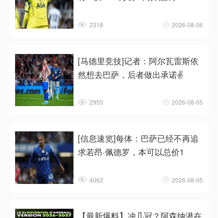
2318
2026-08-06
[马德里竞技]记者：阿尔瓦雷斯依
然想去巴萨，后者做出承诺✌️
2955
2026-08-05
[信息速览]每体：巴萨已经不再追
求若昂·佩德罗，本可以总价1
4062
2026-08-05
【最新爆料】冲几冠？阿森纳潜在