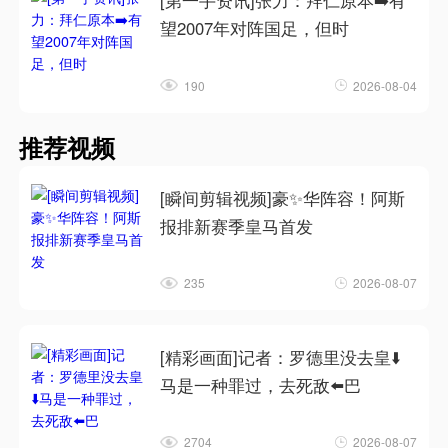
[第一手资讯]张力：拜仁原本➡️有
望2007年对阵国足，但时
190
2026-08-04
推荐视频
[瞬间剪辑视频]豪✨华阵容！阿斯
报排新赛季皇马首发
235
2026-08-07
[精彩画面]记者：罗德里没去皇⬇️
马是一种罪过，去死敌⬅️巴
2704
2026-08-07