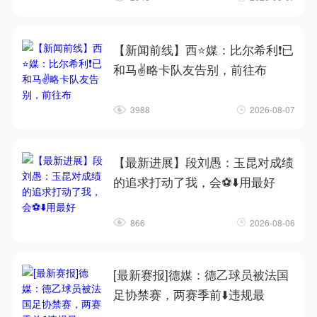
【新闻前线】西⭐媒：比尔希利❗已
和马✌️略卡队友告别，前往布
3988
2026-08-07
【最新进展】段刘愚：玉昆对成绩
的追求打动了我，会⚽⬇️用最好
866
2026-08-06
[最新赛报]德媒：德乙球员被法国
足协禁赛，两赛季前⬇️违规最