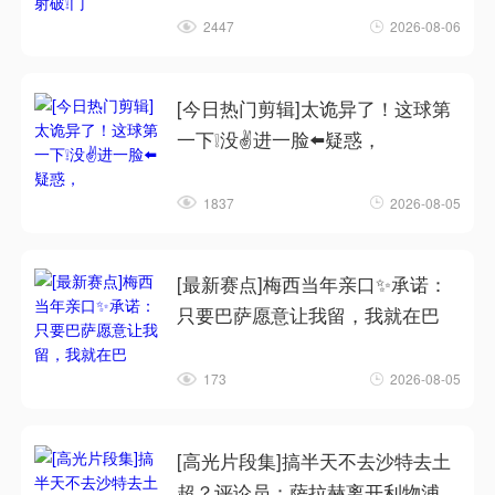
2447
2026-08-06
[今日热门剪辑]太诡异了！这球第
一下❕没✌️进一脸⬅️疑惑，
1837
2026-08-05
[最新赛点]梅西当年亲口✨承诺：
只要巴萨愿意让我留，我就在巴
173
2026-08-05
[高光片段集]搞半天不去沙特去土
超？评论员：萨拉赫离开利物浦