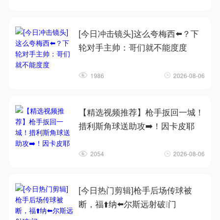
[今日冲击镜头]这么夸梅西⬅️？下
轮对手主帅：哥们就不能度度
1986
2026-08-06
【精选视频推荐】枪手扳回一城！
措利斯角球送助攻➡️！因卡皮耶
2054
2026-08-06
[今日热门剪辑]枪手后场传球被
断，福⬆️纳⬅️尔斯远射破❕门