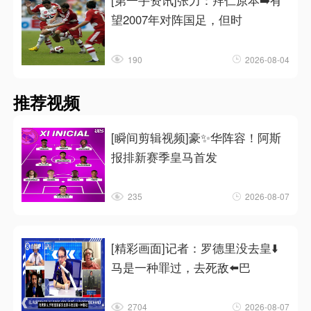
[第一手资讯]张力：拜仁原本➡️有
望2007年对阵国足，但时
190
2026-08-04
推荐视频
[瞬间剪辑视频]豪✨华阵容！阿斯
报排新赛季皇马首发
235
2026-08-07
[精彩画面]记者：罗德里没去皇⬇️
马是一种罪过，去死敌⬅️巴
2704
2026-08-07