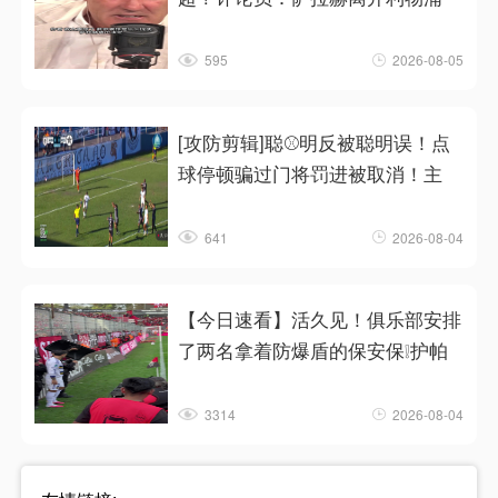
595
2026-08-05
[攻防剪辑]聪⚾明反被聪明误！点
球停顿骗过门将罚进被取消！主
641
2026-08-04
【今日速看】活久见！俱乐部安排
了两名拿着防爆盾的保安保❕护帕
3314
2026-08-04