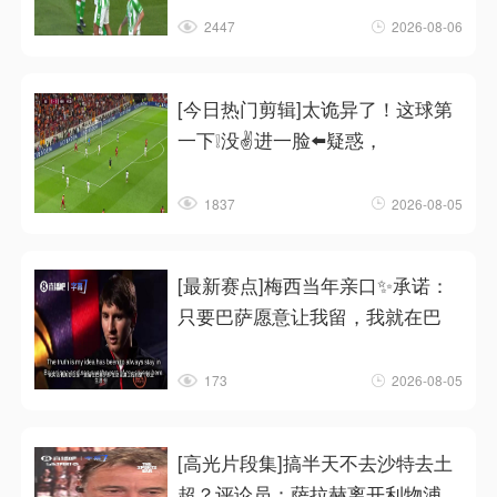
2447
2026-08-06
[今日热门剪辑]太诡异了！这球第
一下❕没✌️进一脸⬅️疑惑，
1837
2026-08-05
[最新赛点]梅西当年亲口✨承诺：
只要巴萨愿意让我留，我就在巴
173
2026-08-05
[高光片段集]搞半天不去沙特去土
超？评论员：萨拉赫离开利物浦