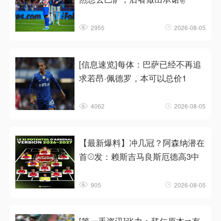
2955
2026-08-05
[信息速览]每体：巴萨已经不再追
求若昂·佩德罗，本可以总价1
4062
2026-08-05
【最新爆料】冲几冠？阿森纳潜在
首⚾发：赖斯吉马良斯厄德高3中
905
2026-08-05