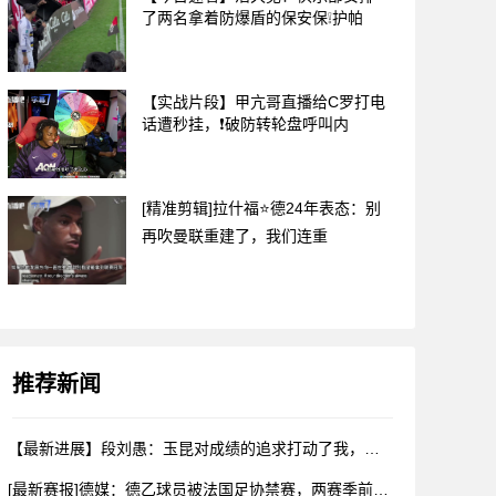
了两名拿着防爆盾的保安保❕护帕
【实战片段】甲亢哥直播给C罗打电
话遭秒挂，❗破防转轮盘呼叫内
[精准剪辑]拉什福⭐德24年表态：别
再吹曼联重建了，我们连重
推荐新闻
【最新进展】段刘愚：玉昆对成绩的追求打动了我，会⚽⬇️用最好
[最新赛报]德媒：德乙球员被法国足协禁赛，两赛季前⬇️违规最