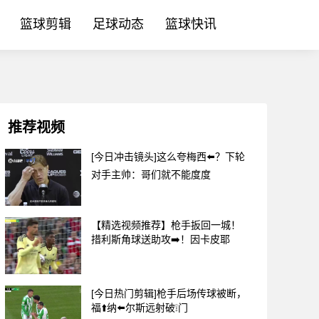
篮球剪辑
足球动态
篮球快讯
推荐视频
[今日冲击镜头]这么夸梅西⬅️？下轮
对手主帅：哥们就不能度度
【精选视频推荐】枪手扳回一城！
措利斯角球送助攻➡️！因卡皮耶
[今日热门剪辑]枪手后场传球被断，
福⬆️纳⬅️尔斯远射破❕门