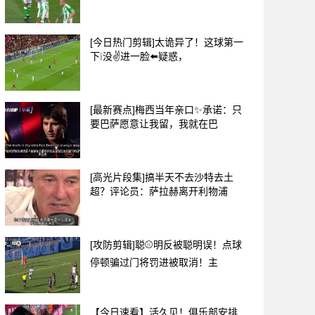
[今日热门剪辑]太诡异了！这球第一
下❕没✌️进一脸⬅️疑惑，
[最新赛点]梅西当年亲口✨承诺：只
要巴萨愿意让我留，我就在巴
[高光片段集]搞半天不去沙特去土
超？评论员：萨拉赫离开利物浦
[攻防剪辑]聪⚾明反被聪明误！点球
停顿骗过门将罚进被取消！主
【今日速看】活久见！俱乐部安排