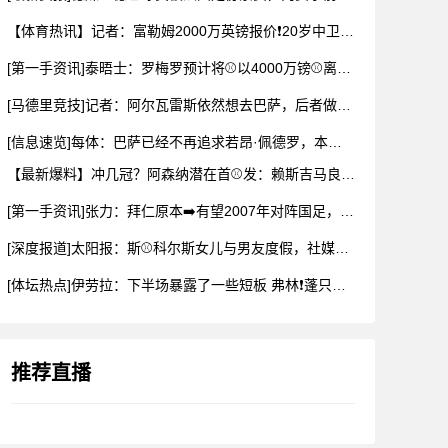
【体育热讯】记者：富勒姆2000万英镑报价❗20岁中卫布德拉
[第一手资讯]泰晤士：罗梅罗预计将⚾以4000万镑⚾离开热刺
[马德里竞技]记者：阿尔瓦雷斯依然想去巴萨，后者做出承诺✌️
[信息速览]每体：巴萨已经不再追求若昂·佩德罗，本可以总价1
【最新爆料】冲几冠？阿森纳潜在首⚾发：赖斯吉马良斯厄德高3中
[第一手资讯]张力：拜仁原本➡️有望2007年对阵国足，但时
[深度报道]太阳报：斯⚾科尔斯女儿与男友度假，社媒晒身穿比基
[体坛热点]伊劳拉：下半场暴露了一些短板 弗林❗蓬只是身体有
推荐直播