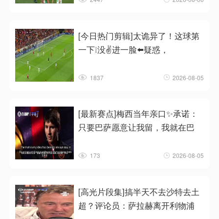
[今日热门剪辑]太诡异了！这球第
一下❕没✌️进一脸⬅️疑惑，
1837
2026-08-05
[最新赛点]梅西当年亲口✨承诺：
只要巴萨愿意让我留，我就在巴
173
2026-08-05
[高光片段集]搞半天不去沙特去土
超？评论员：萨拉赫离开利物浦