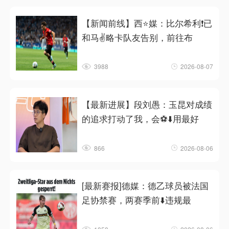
【新闻前线】西⭐媒：比尔希利❗已
和马✌️略卡队友告别，前往布
3988
2026-08-07
【最新进展】段刘愚：玉昆对成绩
的追求打动了我，会⚽⬇️用最好
866
2026-08-06
[最新赛报]德媒：德乙球员被法国
足协禁赛，两赛季前⬇️违规最