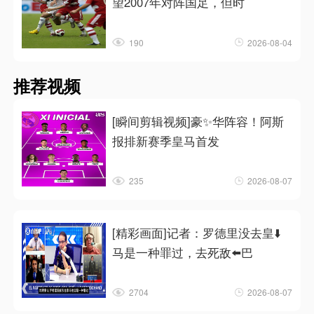
望2007年对阵国足，但时
190
2026-08-04
推荐视频
[瞬间剪辑视频]豪✨华阵容！阿斯
报排新赛季皇马首发
235
2026-08-07
[精彩画面]记者：罗德里没去皇⬇️
马是一种罪过，去死敌⬅️巴
2704
2026-08-07