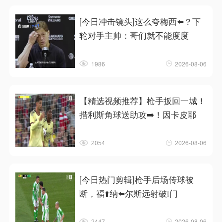
[今日冲击镜头]这么夸梅西⬅️？下
轮对手主帅：哥们就不能度度
1986
2026-08-06
【精选视频推荐】枪手扳回一城！
措利斯角球送助攻➡️！因卡皮耶
2054
2026-08-06
[今日热门剪辑]枪手后场传球被
断，福⬆️纳⬅️尔斯远射破❕门
2447
2026-08-06