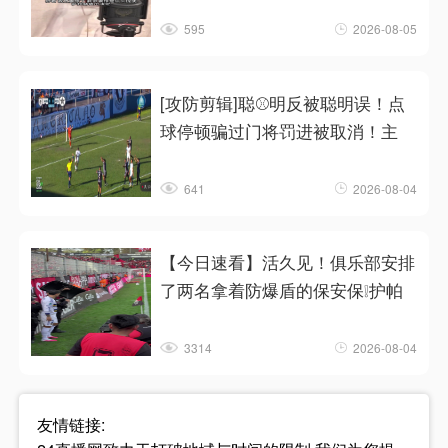
595
2026-08-05
[攻防剪辑]聪⚾明反被聪明误！点
球停顿骗过门将罚进被取消！主
641
2026-08-04
【今日速看】活久见！俱乐部安排
了两名拿着防爆盾的保安保❕护帕
3314
2026-08-04
友情链接: