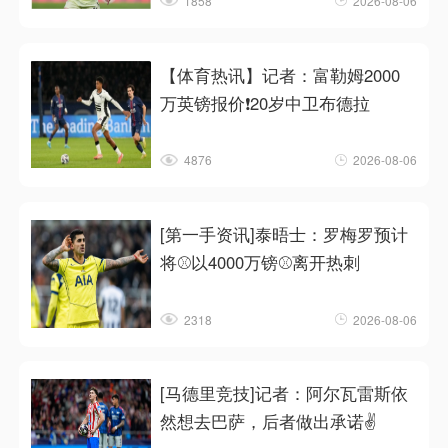
1858
2026-08-06
【体育热讯】记者：富勒姆2000
万英镑报价❗20岁中卫布德拉
4876
2026-08-06
[第一手资讯]泰晤士：罗梅罗预计
将⚾以4000万镑⚾离开热刺
2318
2026-08-06
[马德里竞技]记者：阿尔瓦雷斯依
然想去巴萨，后者做出承诺✌️