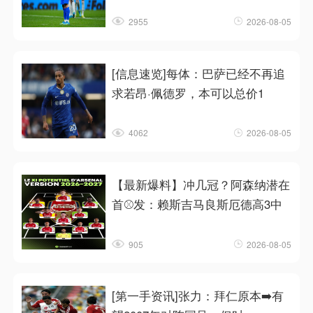
2955
2026-08-05
[信息速览]每体：巴萨已经不再追
求若昂·佩德罗，本可以总价1
4062
2026-08-05
【最新爆料】冲几冠？阿森纳潜在
首⚾发：赖斯吉马良斯厄德高3中
905
2026-08-05
[第一手资讯]张力：拜仁原本➡️有