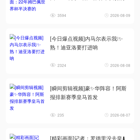
3594
2026-08-09
[今日爆点视频]内马尔表示我❕✨
熟！迪亚洛要打进呐
2324
2026-08-08
[瞬间剪辑视频]豪✨华阵容！阿斯
报排新赛季皇马首发
235
2026-08-07
[精彩画面]记者：罗德里没去皇⬇️