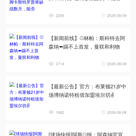
2265
2026-08-09
【新闻前线】⚾林帕：斯科特去阿
森纳⬅️踢不上首发，曼联和利物
3714
2026-08-09
【最新公告】官方：布莱顿21岁中
场博纳诺特租借加盟埃尔切✌️
1662
2026-08-08
[球场快报]阿斯⚾报：阿森纳官宣