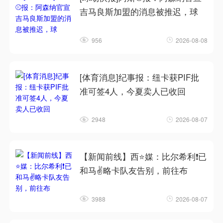
吉马良斯加盟的消息被推迟，球
956
2026-08-08
[体育消息]纪事报：纽卡获PIF批
准可签4人，今夏卖人已收回
2948
2026-08-07
【新闻前线】西⭐媒：比尔希利❗已
和马✌️略卡队友告别，前往布
3988
2026-08-07