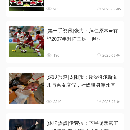
905
2026-08-05
[第一手资讯]张力：拜仁原本➡️有
望2007年对阵国足，但时
190
2026-08-04
[深度报道]太阳报：斯⚾科尔斯女
儿与男友度假，社媒晒身穿比基
3340
2026-08-04
[体坛热点]伊劳拉：下半场暴露了