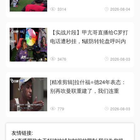
3314
2026-08-04
【实战片段】甲亢哥直播给C罗打
电话遭秒挂，❗破防转轮盘呼叫内
3476
2026-08-03
[精准剪辑]拉什福⭐德24年表态：
别再吹曼联重建了，我们连重
779
2026-08-03
友情链接: