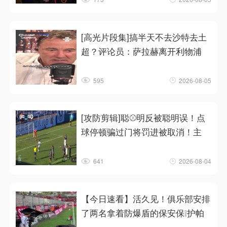
[高光片段集]搞半天不去沙特去土
超？评论员：萨拉赫离开利物浦
595
2026-08-05
[攻防剪辑]聪⚾明反被聪明误！点
球停顿骗过门将罚进被取消！主
641
2026-08-04
【今日速看】活久见！俱乐部安排
了两名拿着防爆盾的保安保❕护帕