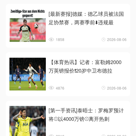
[最新赛报]德媒：德乙球员被法国
足协禁赛，两赛季前⬇️违规最
1858
2026-08-06
【体育热讯】记者：富勒姆2000
万英镑报价❗20岁中卫布德拉
4876
2026-08-06
[第一手资讯]泰晤士：罗梅罗预计
将⚾以4000万镑⚾离开热刺