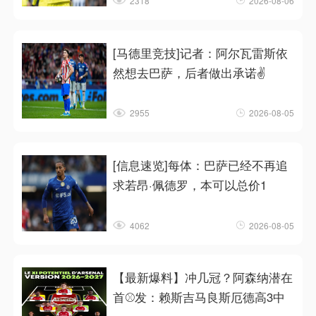
2318
2026-08-06
[马德里竞技]记者：阿尔瓦雷斯依
然想去巴萨，后者做出承诺✌️
2955
2026-08-05
[信息速览]每体：巴萨已经不再追
求若昂·佩德罗，本可以总价1
4062
2026-08-05
【最新爆料】冲几冠？阿森纳潜在
首⚾发：赖斯吉马良斯厄德高3中