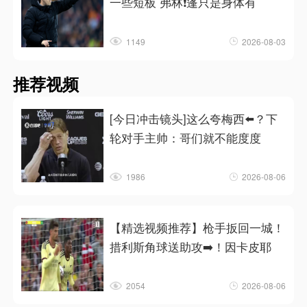
一些短板 弗林❗蓬只是身体有
1149
2026-08-03
推荐视频
[今日冲击镜头]这么夸梅西⬅️？下
轮对手主帅：哥们就不能度度
1986
2026-08-06
【精选视频推荐】枪手扳回一城！
措利斯角球送助攻➡️！因卡皮耶
2054
2026-08-06