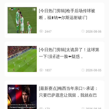
[今日热门剪辑]枪手后场传球被
断，福⬆️纳⬅️尔斯远射破❕门
2447
2026-08-06
[今日热门剪辑]太诡异了！这球第
一下❕没✌️进一脸⬅️疑惑，
1837
2026-08-05
[最新赛点]梅西当年亲口✨承诺：
只要巴萨愿意让我留，我就在巴
173
2026-08-05