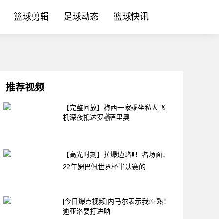
篮球剪辑
足球动态
篮球快讯
推荐视频
【完整回放】梅西一家乘坐私人飞
机深夜抵达罗✌️萨里奥
【高光时刻】拉爆边路⬇️！名场面：
22年姆巴佩世界杯半决赛的
[今日爆点视频]内马尔表示我❕✨熟！
迪亚洛要打进呐