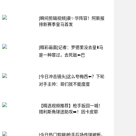
[瞬间剪辑视频]豪✨华阵容！阿斯报
排新赛季皇马首发
[精彩画面]记者：罗德里没去皇⬇️马
是一种罪过，去死敌⬅️巴
[今日冲击镜头]这么夸梅西⬅️？下轮
对手主帅：哥们就不能度度
【精选视频推荐】枪手扳回一城！
措利斯角球送助攻➡️！因卡皮耶
[今日热门剪辑]枪手后场传球被断，