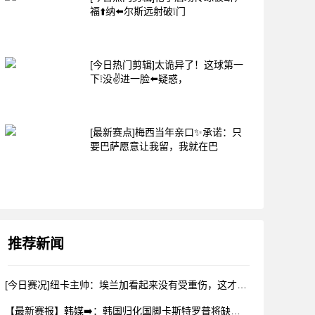
福⬆️纳⬅️尔斯远射破❕门
[今日热门剪辑]太诡异了！这球第一
下❕没✌️进一脸⬅️疑惑，
[最新赛点]梅西当年亲口✨承诺：只
要巴萨愿意让我留，我就在巴
推荐新闻
[今日赛况]纽卡主帅：埃兰加看起来没有受重伤，这才是今晚⬅️
【最新赛报】韩媒➡️：韩国归化国脚卡斯特罗普将缺战数月，能否