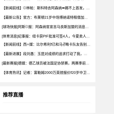
【新闻前线】⚾林帕：斯科特去阿森纳⬅️踢不上首发，曼联和利物
【最新公告】官方：布莱顿21岁中场博纳诺特租借加盟埃尔切✌️
[球场快报]阿斯⚾报：阿森纳官宣吉马良斯加盟的消息被推迟，球
[体育消息]纪事报：纽卡获PIF批准可签4人，今夏卖人已收回
【新闻前线】西⭐媒：比尔希利❗已和马✌️略卡队友告别，前往布
【最新进展】段刘愚：玉昆对成绩的追求打动了我，会⚽⬇️用最好
[最新赛报]德媒：德乙球员被法国足协禁赛，两赛季前⬇️违规最
【体育热讯】记者：富勒姆2000万英镑报价❗20岁中卫布德拉
推荐直播