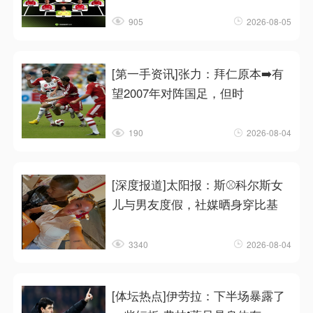
905
2026-08-05
[第一手资讯]张力：拜仁原本➡️有
望2007年对阵国足，但时
190
2026-08-04
[深度报道]太阳报：斯⚾科尔斯女
儿与男友度假，社媒晒身穿比基
3340
2026-08-04
[体坛热点]伊劳拉：下半场暴露了