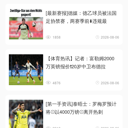
[最新赛报]德媒：德乙球员被法国
足协禁赛，两赛季前⬇️违规最
1858
2026-08-06
【体育热讯】记者：富勒姆2000
万英镑报价❗20岁中卫布德拉
4876
2026-08-06
[第一手资讯]泰晤士：罗梅罗预计
将⚾以4000万镑⚾离开热刺