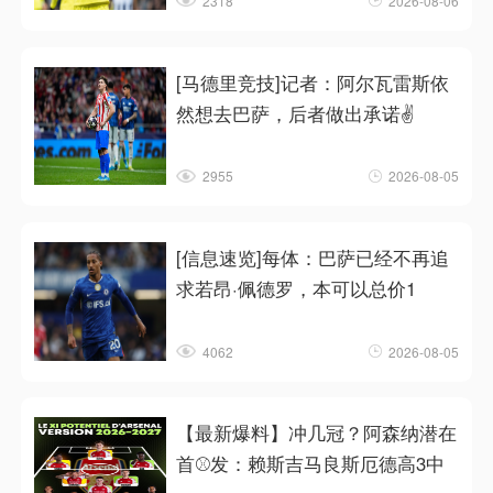
2318
2026-08-06
[马德里竞技]记者：阿尔瓦雷斯依
然想去巴萨，后者做出承诺✌️
2955
2026-08-05
[信息速览]每体：巴萨已经不再追
求若昂·佩德罗，本可以总价1
4062
2026-08-05
【最新爆料】冲几冠？阿森纳潜在
首⚾发：赖斯吉马良斯厄德高3中