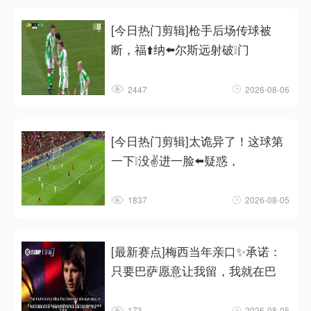
[今日热门剪辑]枪手后场传球被
断，福⬆️纳⬅️尔斯远射破❕门
2447
2026-08-06
[今日热门剪辑]太诡异了！这球第
一下❕没✌️进一脸⬅️疑惑，
1837
2026-08-05
[最新赛点]梅西当年亲口✨承诺：
只要巴萨愿意让我留，我就在巴
173
2026-08-05