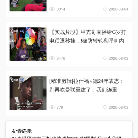
3314
2026-08-04
【实战片段】甲亢哥直播给C罗打
电话遭秒挂，❗破防转轮盘呼叫内
3476
2026-08-03
[精准剪辑]拉什福⭐德24年表态：
别再吹曼联重建了，我们连重
779
2026-08-03
友情链接: