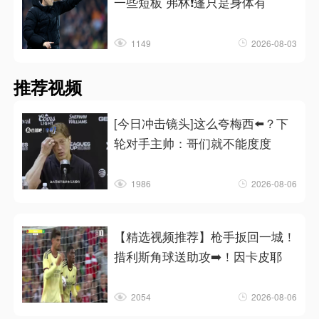
一些短板 弗林❗蓬只是身体有
1149
2026-08-03
推荐视频
[今日冲击镜头]这么夸梅西⬅️？下
轮对手主帅：哥们就不能度度
1986
2026-08-06
【精选视频推荐】枪手扳回一城！
措利斯角球送助攻➡️！因卡皮耶
2054
2026-08-06