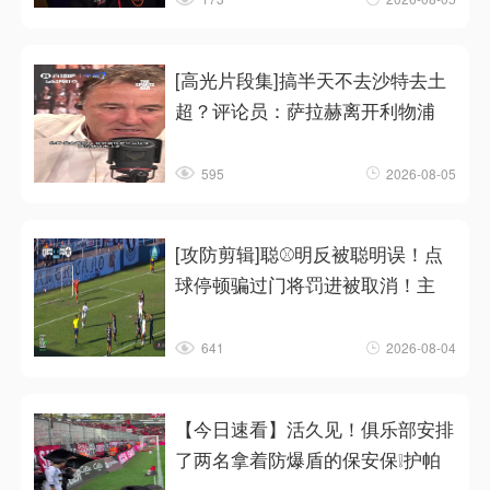
[高光片段集]搞半天不去沙特去土
超？评论员：萨拉赫离开利物浦
595
2026-08-05
[攻防剪辑]聪⚾明反被聪明误！点
球停顿骗过门将罚进被取消！主
641
2026-08-04
【今日速看】活久见！俱乐部安排
了两名拿着防爆盾的保安保❕护帕