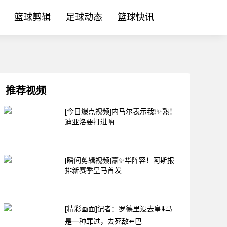
篮球剪辑
足球动态
篮球快讯
推荐视频
[今日爆点视频]内马尔表示我❕✨熟！
迪亚洛要打进呐
[瞬间剪辑视频]豪✨华阵容！阿斯报
排新赛季皇马首发
[精彩画面]记者：罗德里没去皇⬇️马
是一种罪过，去死敌⬅️巴