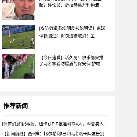
超？评论员：萨拉赫离开利物浦
[攻防剪辑]聪⚾明反被聪明误！点球
停顿骗过门将罚进被取消！主
【今日速看】活久见！俱乐部安排
了两名拿着防爆盾的保安保❕护帕
推荐新闻
[体育消息]纪事报：纽卡获PIF批准可签4人，今夏卖人已收回
【新闻前线】西⭐媒：比尔希利❗已和马✌️略卡队友告别，前往布