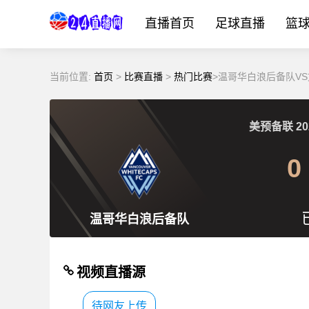
直播首页
足球直播
篮
当前位置:
首页
>
比赛直播
>
热门比赛
>温哥华白浪后备队VS
美预备联
20
0
温哥华白浪后备队
视频直播源
待网友上传