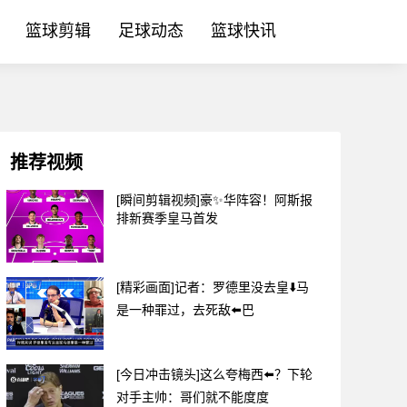
篮球剪辑
足球动态
篮球快讯
推荐视频
[瞬间剪辑视频]豪✨华阵容！阿斯报
排新赛季皇马首发
[精彩画面]记者：罗德里没去皇⬇️马
是一种罪过，去死敌⬅️巴
[今日冲击镜头]这么夸梅西⬅️？下轮
对手主帅：哥们就不能度度