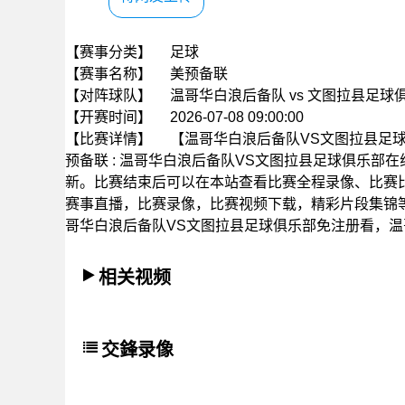
【赛事分类】
足球
【赛事名称】
美预备联
【对阵球队】
温哥华白浪后备队 vs 文图拉县足球
【开赛时间】
2026-07-08 09:00:00
【比赛详情】
【温哥华白浪后备队VS文图拉县足球俱乐
预备联 : 温哥华白浪后备队VS文图拉县足球俱乐
新。比赛结束后可以在本站查看比赛全程录像、比赛
赛事直播，比赛录像，比赛视频下载，精彩片段集锦
哥华白浪后备队VS文图拉县足球俱乐部免注册看，温
相关视频
交鋒录像