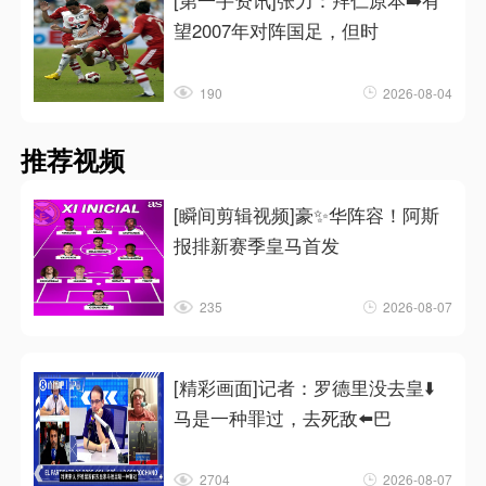
[第一手资讯]张力：拜仁原本➡️有
望2007年对阵国足，但时
190
2026-08-04
推荐视频
[瞬间剪辑视频]豪✨华阵容！阿斯
报排新赛季皇马首发
235
2026-08-07
[精彩画面]记者：罗德里没去皇⬇️
马是一种罪过，去死敌⬅️巴
2704
2026-08-07