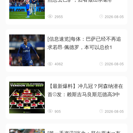
2955
2026-08-05
[信息速览]每体：巴萨已经不再追
求若昂·佩德罗，本可以总价1
4062
2026-08-05
【最新爆料】冲几冠？阿森纳潜在
首⚾发：赖斯吉马良斯厄德高3中
905
2026-08-05