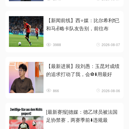
【新闻前线】西⭐媒：比尔希利❗已
和马✌️略卡队友告别，前往布
3988
2026-08-07
【最新进展】段刘愚：玉昆对成绩
的追求打动了我，会⚽⬇️用最好
866
2026-08-06
[最新赛报]德媒：德乙球员被法国
足协禁赛，两赛季前⬇️违规最