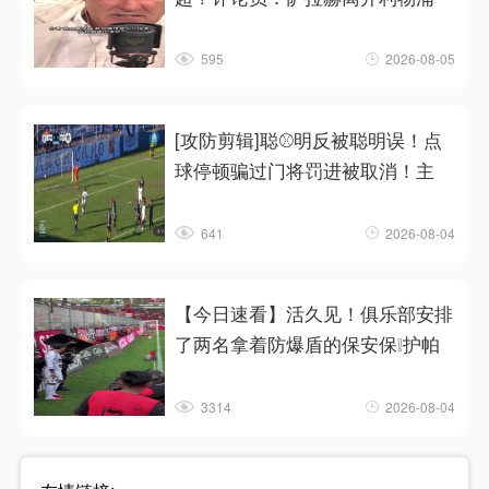
595
2026-08-05
[攻防剪辑]聪⚾明反被聪明误！点
球停顿骗过门将罚进被取消！主
641
2026-08-04
【今日速看】活久见！俱乐部安排
了两名拿着防爆盾的保安保❕护帕
3314
2026-08-04