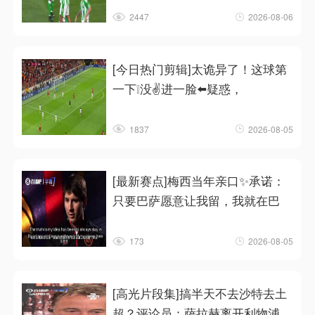
2447
2026-08-06
[今日热门剪辑]太诡异了！这球第
一下❕没✌️进一脸⬅️疑惑，
1837
2026-08-05
[最新赛点]梅西当年亲口✨承诺：
只要巴萨愿意让我留，我就在巴
173
2026-08-05
[高光片段集]搞半天不去沙特去土
超？评论员：萨拉赫离开利物浦