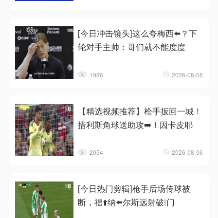
[今日冲击镜头]这么夸梅西⬅️？下
轮对手主帅：哥们就不能度度
1986
2026-08-06
【精选视频推荐】枪手扳回一城！
措利斯角球送助攻➡️！因卡皮耶
2054
2026-08-06
[今日热门剪辑]枪手后场传球被
断，福⬆️纳⬅️尔斯远射破❕门