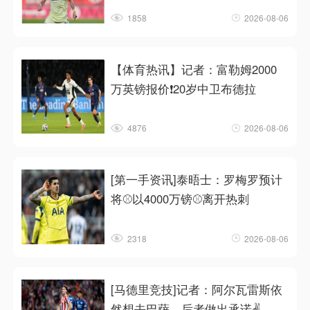
1858
2026-08-06
【体育热讯】记者：富勒姆2000
万英镑报价❗20岁中卫布德拉
4876
2026-08-06
[第一手资讯]泰晤士：罗梅罗预计
将⚾以4000万镑⚾离开热刺
2318
2026-08-06
[马德里竞技]记者：阿尔瓦雷斯依
然想去巴萨，后者做出承诺✌️