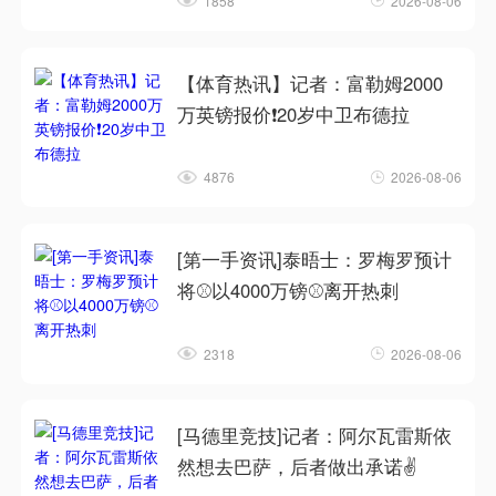
1858
2026-08-06
【体育热讯】记者：富勒姆2000
万英镑报价❗20岁中卫布德拉
4876
2026-08-06
[第一手资讯]泰晤士：罗梅罗预计
将⚾以4000万镑⚾离开热刺
2318
2026-08-06
[马德里竞技]记者：阿尔瓦雷斯依
然想去巴萨，后者做出承诺✌️