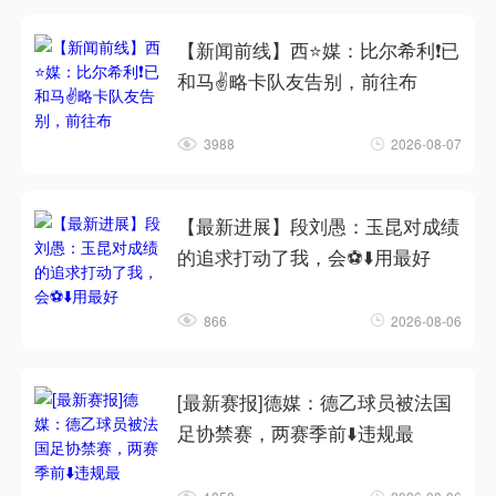
【新闻前线】西⭐媒：比尔希利❗已
和马✌️略卡队友告别，前往布
3988
2026-08-07
【最新进展】段刘愚：玉昆对成绩
的追求打动了我，会⚽⬇️用最好
866
2026-08-06
[最新赛报]德媒：德乙球员被法国
足协禁赛，两赛季前⬇️违规最