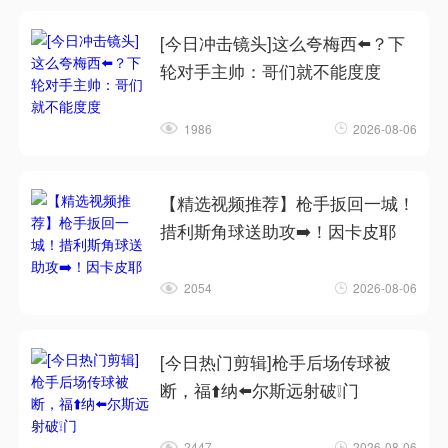
[今日冲击镜头]这么夸梅西⬅️？下
轮对手主帅：哥们就不能度度
1986
2026-08-06
【精选视频推荐】枪手扳回一城！
措利斯角球送助攻➡️！因卡皮耶
2054
2026-08-06
[今日热门剪辑]枪手后场传球被
断，福⬆️纳⬅️尔斯远射破❕门
2447
2026-08-06