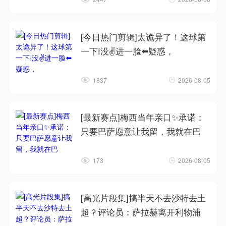
[今日热门剪辑]太诡异了！这球第
一下❕没✌️进一脸⬅️疑惑，
1837
2026-08-05
[最新赛点]梅西当年亲口✨承诺：
只要巴萨愿意让我留，我就在巴
173
2026-08-05
[高光片段集]搞半天不去沙特去土
超？评论员：萨拉赫离开利物浦