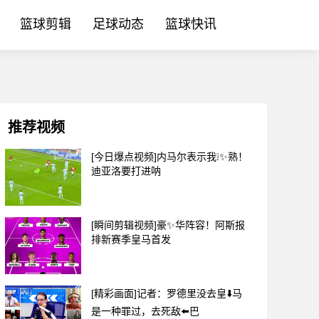
篮球剪辑
足球动态
篮球快讯
推荐视频
[今日爆点视频]内马尔表示我❕✨熟！
迪亚洛要打进呐
[瞬间剪辑视频]豪✨华阵容！阿斯报
排新赛季皇马首发
[精彩画面]记者：罗德里没去皇⬇️马
是一种罪过，去死敌⬅️巴