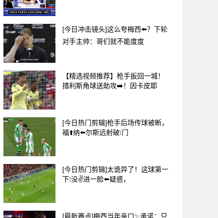
[今日冲击镜头]这么夸梅西⬅️？下轮
对手主帅：哥们就不能度度
【精选视频推荐】枪手扳回一城！
措利斯角球送助攻➡️！因卡皮耶
[今日热门剪辑]枪手后场传球被断，
福⬆️纳⬅️尔斯远射破❕门
[今日热门剪辑]太诡异了！这球第一
下❕没✌️进一脸⬅️疑惑，
[最新赛点]梅西当年亲口✨承诺：只