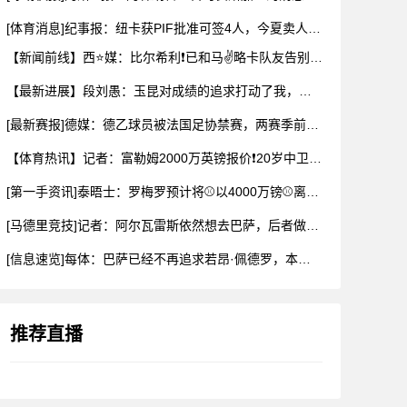
[体育消息]纪事报：纽卡获PIF批准可签4人，今夏卖人已收回
【新闻前线】西⭐媒：比尔希利❗已和马✌️略卡队友告别，前往布
【最新进展】段刘愚：玉昆对成绩的追求打动了我，会⚽⬇️用最好
[最新赛报]德媒：德乙球员被法国足协禁赛，两赛季前⬇️违规最
【体育热讯】记者：富勒姆2000万英镑报价❗20岁中卫布德拉
[第一手资讯]泰晤士：罗梅罗预计将⚾以4000万镑⚾离开热刺
[马德里竞技]记者：阿尔瓦雷斯依然想去巴萨，后者做出承诺✌️
[信息速览]每体：巴萨已经不再追求若昂·佩德罗，本可以总价1
推荐直播