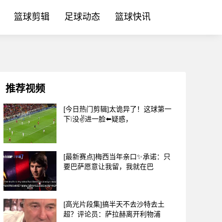
篮球剪辑
足球动态
篮球快讯
推荐视频
[今日热门剪辑]太诡异了！这球第一
下❕没✌️进一脸⬅️疑惑，
[最新赛点]梅西当年亲口✨承诺：只
要巴萨愿意让我留，我就在巴
[高光片段集]搞半天不去沙特去土
超？评论员：萨拉赫离开利物浦