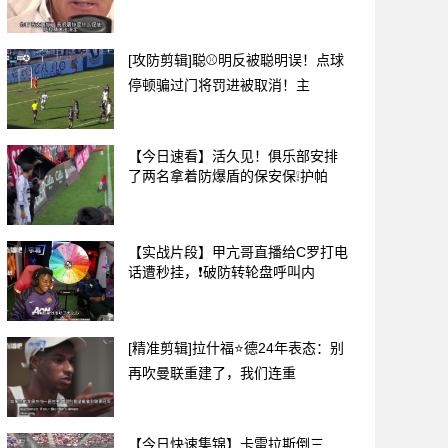
[攻防剪辑]聪⚾明反被聪明误！点球
停顿骗过门将罚进被取消！主
【今日速看】活久见！俱乐部安排
了两名拿着防爆盾的保安保❕护帕
【实战片段】甲亢哥直播给C罗打电
话遭秒挂，❗破防转轮盘呼叫内
[精准剪辑]拉什福⭐德24年表态：别
再吹曼联重建了，我们连重
【今日快速集锦】卡雷拉斯倒三