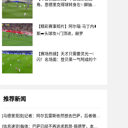
角，恩德里克得球转身左✨脚抽射
破
【精彩赛事短片】阿尔瑙·马丁内⬇️
斯➡️头球攻⭐门顶进，赫罗
【赛场热镜】天才只需要灵光一❕
闪！名场面：登贝莱一气呵成的个
推荐新闻
[马德里竞技]记者：阿尔瓦雷斯依然想去巴萨，后者做出承诺✌️
[信息速览]每体：巴萨已经不再追求若昂·佩德罗，本可以总价1