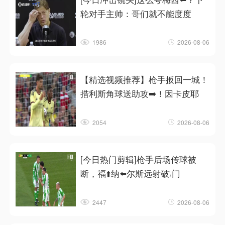
轮对手主帅：哥们就不能度度
1986
2026-08-06
【精选视频推荐】枪手扳回一城！
措利斯角球送助攻➡️！因卡皮耶
2054
2026-08-06
[今日热门剪辑]枪手后场传球被
断，福⬆️纳⬅️尔斯远射破❕门
2447
2026-08-06