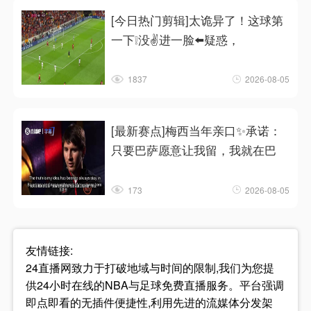
[今日热门剪辑]太诡异了！这球第
一下❕没✌️进一脸⬅️疑惑，
1837
2026-08-05
[最新赛点]梅西当年亲口✨承诺：
只要巴萨愿意让我留，我就在巴
173
2026-08-05
友情链接:
24直播网致力于打破地域与时间的限制,我们为您提
供24小时在线的NBA与足球免费直播服务。平台强调
即点即看的无插件便捷性,利用先进的流媒体分发架