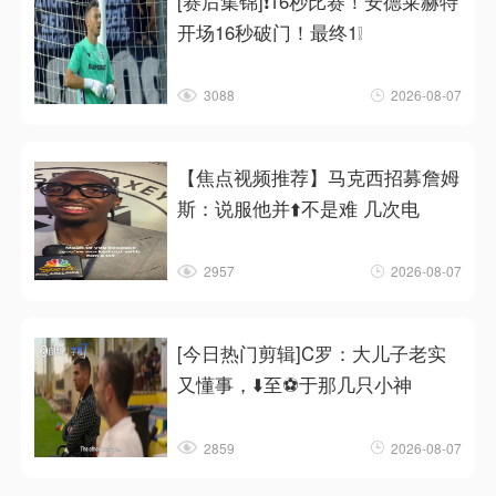
[赛后集锦]❗16秒比赛！安德莱赫特
开场16秒破门！最终1❕
3088
2026-08-07
【焦点视频推荐】马克西招募詹姆
斯：说服他并⬆️不是难 几次电
2957
2026-08-07
[今日热门剪辑]C罗：大儿子老实
又懂事，⬇️至⚽于那几只小神
2859
2026-08-07