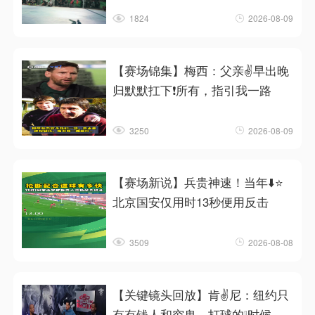
1824
2026-08-09
【赛场锦集】梅西：父亲✌️早出晚
归默默扛下❗所有，指引我一路
3250
2026-08-09
【赛场新说】兵贵神速！当年⬇️⭐
北京国安仅用时13秒便用反击
3509
2026-08-08
【关键镜头回放】肯✌️尼：纽约只
有有钱人和穷鬼，打球的❕时候