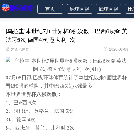
首页
足球直播
篮球直播
比
[乌拉圭]本世纪7届世界杯8强次数：巴西6次⚽ 英
法阿5次 德国4次 意大利1次
爱奇艺体育
2026-07-08
07月08日讯 巴媒环球体育统计了本世纪以来7届世界杯
晋级8强的球队，其中巴西6次八强最多。
本世界世界杯八强次数：
1、巴⭐西 6次
2、阿根廷、英格兰、法国 5次
3⬇️、德国 4次
❗4、西班牙、荷兰、比利时 3次