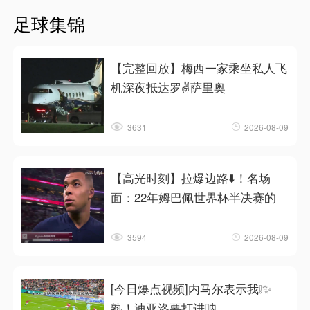
足球集锦
【完整回放】梅西一家乘坐私人飞
机深夜抵达罗✌️萨里奥
3631
2026-08-09
【高光时刻】拉爆边路⬇️！名场
面：22年姆巴佩世界杯半决赛的
3594
2026-08-09
[今日爆点视频]内马尔表示我❕✨
熟！迪亚洛要打进呐