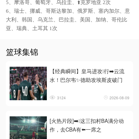
5、摩洛哥、葡萄牙、乌拉圭、⬆️克罗地亚 2次
6、瑞士、挪威、哥斯达黎加、俄罗斯、塞内加尔、意
大利、韩国、乌克兰、巴拉圭、美国、加纳、哥伦比
亚、瑞典、土耳其 1次
篮球集锦
【经典瞬间】皇马进攻❕行➡️云流
水！巴尔韦✨德助攻埃斯皮破门
3124
2026-08-09
[火热片段]➡️❕这三扣村BA满分动
作，去CBA有⬅️一席之