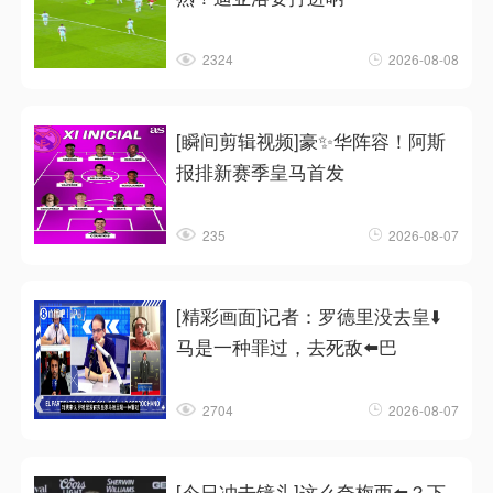
2324
2026-08-08
[瞬间剪辑视频]豪✨华阵容！阿斯
报排新赛季皇马首发
235
2026-08-07
[精彩画面]记者：罗德里没去皇⬇️
马是一种罪过，去死敌⬅️巴
2704
2026-08-07
[今日冲击镜头]这么夸梅西⬅️？下