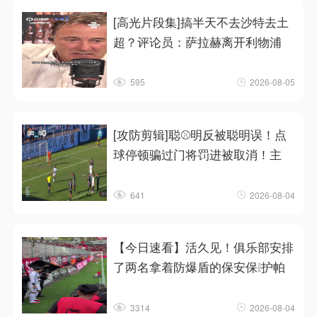
[高光片段集]搞半天不去沙特去土
超？评论员：萨拉赫离开利物浦
595
2026-08-05
[攻防剪辑]聪⚾明反被聪明误！点
球停顿骗过门将罚进被取消！主
641
2026-08-04
【今日速看】活久见！俱乐部安排
了两名拿着防爆盾的保安保❕护帕
3314
2026-08-04