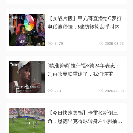
【实战片段】甲亢哥直播给C罗打
电话遭秒挂，❗破防转轮盘呼叫内
3476
2026-08-03
[精准剪辑]拉什福⭐德24年表态：
别再吹曼联重建了，我们连重
779
2026-08-03
【今日快速集锦】卡雷拉斯倒三
角，恩德里克得球转身左✨脚抽射
破