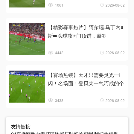
1061
2026-08-02
【精彩赛事短片】阿尔瑙·马丁内⬇️
斯➡️头球攻⭐门顶进，赫罗
4442
2026-08-02
【赛场热镜】天才只需要灵光一❕
闪！名场面：登贝莱一气呵成的个
3438
2026-08-02
友情链接:
24直播网致力于打破地域与时间的限制,我们为您提