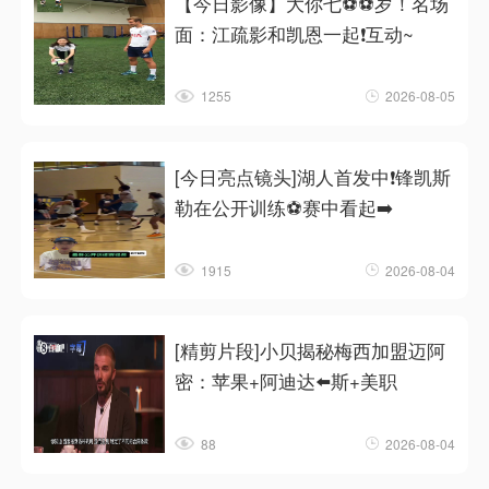
【今日影像】大你七⚽⚽岁！名场
面：江疏影和凯恩一起❗互动~
1255
2026-08-05
[今日亮点镜头]湖人首发中❗锋凯斯
勒在公开训练⚽赛中看起➡️
1915
2026-08-04
[精剪片段]小贝揭秘梅西加盟迈阿
密：苹果+阿迪达⬅️斯+美职
88
2026-08-04