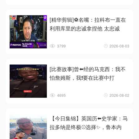
[精华剪辑]⚽名嘴：拉科布一直在
利用库里的忠诚拿捏他 太忠诚
3799
2026-08-03
[比赛故事]曾⬅️经的马克西：我不
怕詹姆斯，我❗要在比赛中打
4695
2026-08-02
【今日集锦】英国历⬅️史学家：马
拉多纳是终极⚾选择✨，鲁本内