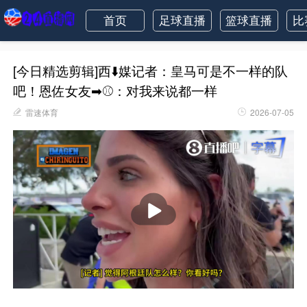
首页
足球直播
篮球直播
比
[今日精选剪辑]西⬇️媒记者：皇马可是不一样的队
吧！恩佐女友➡⚾️：对我来说都一样
雷速体育
2026-07-05