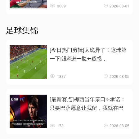
3009
2026-08-01
足球集锦
[今日热门剪辑]太诡异了！这球第
一下❕没✌️进一脸⬅️疑惑，
1837
2026-08-05
[最新赛点]梅西当年亲口✨承诺：
只要巴萨愿意让我留，我就在巴
173
2026-08-05