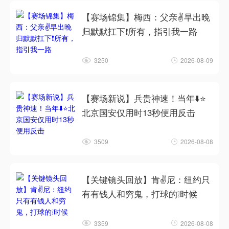
【赛场锦集】梅西：父亲✌️早出晚
归默默扛下❗所有，指引我一路
3250
2026-08-09
【赛场新说】兵贵神速！当年⬇️⭐
北京国安仅用时13秒便用反击
3509
2026-08-08
【关键镜头回放】肯✌️尼：纽约只
有有钱人和穷鬼，打球的❕时候
3359
2026-08-08