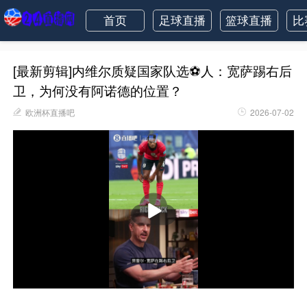
首页
足球直播
篮球直播
比
[最新剪辑]内维尔质疑国家队选⚽人：宽萨踢右后
卫，为何没有阿诺德的位置？
欧洲杯直播吧
2026-07-02