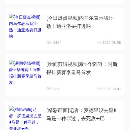
[今日爆点视频]内马尔表示我❕✨
熟！迪亚洛要打进呐
2324
2026-08-08
[瞬间剪辑视频]豪✨华阵容！阿斯
报排新赛季皇马首发
235
2026-08-07
[精彩画面]记者：罗德里没去皇⬇️
马是一种罪过，去死敌⬅️巴