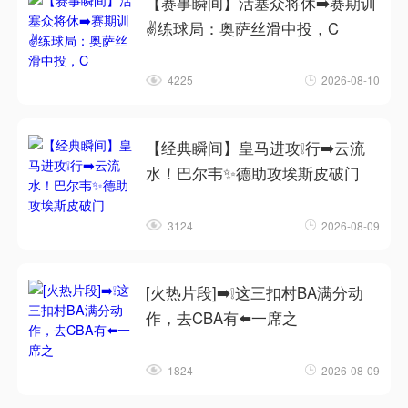
【赛事瞬间】活塞众将休➡️赛期训
✌️练球局：奥萨丝滑中投，C
4225
2026-08-10
【经典瞬间】皇马进攻❕行➡️云流
水！巴尔韦✨德助攻埃斯皮破门
3124
2026-08-09
[火热片段]➡️❕这三扣村BA满分动
作，去CBA有⬅️一席之
1824
2026-08-09