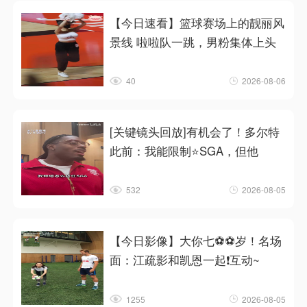
【今日速看】篮球赛场上的靓丽风
景线 啦啦队一跳，男粉集体上头
40
2026-08-06
[关键镜头回放]有机会了！多尔特
此前：我能限制⭐SGA，但他
532
2026-08-05
【今日影像】大你七⚽⚽岁！名场
面：江疏影和凯恩一起❗互动~
1255
2026-08-05