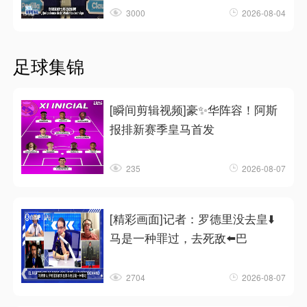
3000
2026-08-04
足球集锦
[瞬间剪辑视频]豪✨华阵容！阿斯
报排新赛季皇马首发
235
2026-08-07
[精彩画面]记者：罗德里没去皇⬇️
马是一种罪过，去死敌⬅️巴
2704
2026-08-07