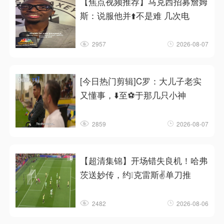
【焦点视频推荐】马克西招募詹姆
斯：说服他并⬆️不是难 几次电
2957
2026-08-07
[今日热门剪辑]C罗：大儿子老实
又懂事，⬇️至⚽于那几只小神
2859
2026-08-07
【超清集锦】开场错失良机！哈弗
茨送妙传，约❕克雷斯✌️单刀推
2482
2026-08-06