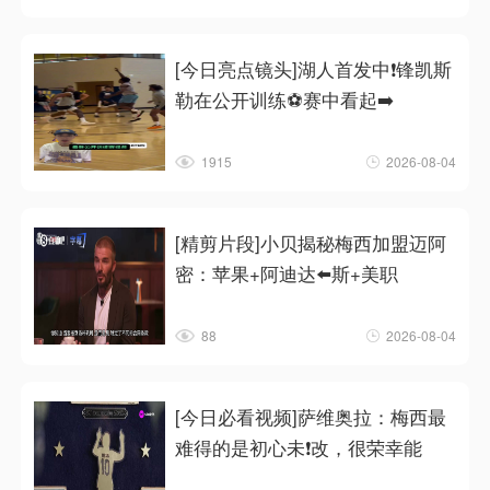
[今日亮点镜头]湖人首发中❗锋凯斯
勒在公开训练⚽赛中看起➡️
1915
2026-08-04
[精剪片段]小贝揭秘梅西加盟迈阿
密：苹果+阿迪达⬅️斯+美职
88
2026-08-04
[今日必看视频]萨维奥拉：梅西最
难得的是初心未❗改，很荣幸能