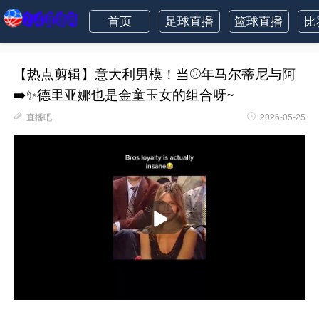
首页
足球直播
篮球直播
比
【热点剪辑】意大利男模！当⚾年马尔蒂尼与阿
➡️✨德里亚娜也是金童玉女的组合呀~
直播吧
2026-05-25