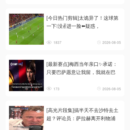
[今日热门剪辑]太诡异了！这球第
一下❕没✌️进一脸⬅️疑惑，
1837
2026-08-05
[最新赛点]梅西当年亲口✨承诺：
只要巴萨愿意让我留，我就在巴
173
2026-08-05
[高光片段集]搞半天不去沙特去土
超？评论员：萨拉赫离开利物浦