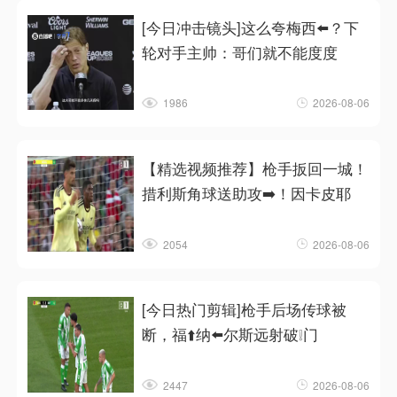
[今日冲击镜头]这么夸梅西⬅️？下
轮对手主帅：哥们就不能度度
1986
2026-08-06
【精选视频推荐】枪手扳回一城！
措利斯角球送助攻➡️！因卡皮耶
2054
2026-08-06
[今日热门剪辑]枪手后场传球被
断，福⬆️纳⬅️尔斯远射破❕门
2447
2026-08-06