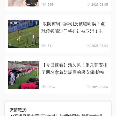
595
2026-08-05
[攻防剪辑]聪⚾明反被聪明误！点
球停顿骗过门将罚进被取消！主
641
2026-08-04
【今日速看】活久见！俱乐部安排
了两名拿着防爆盾的保安保❕护帕
3314
2026-08-04
友情链接:
24直播网致力于打破地域与时间的限制,我们为您提