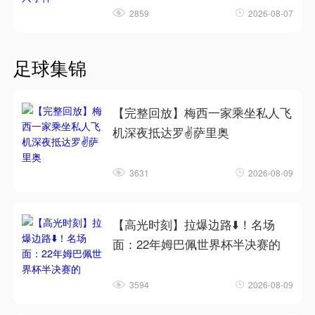
2859
2026-08-07
足球集锦
【完整回放】梅西一家乘坐私人飞
机深夜抵达罗✌️萨里奥
3631
2026-08-09
【高光时刻】拉爆边路⬇️！名场
面：22年姆巴佩世界杯半决赛的
3594
2026-08-09