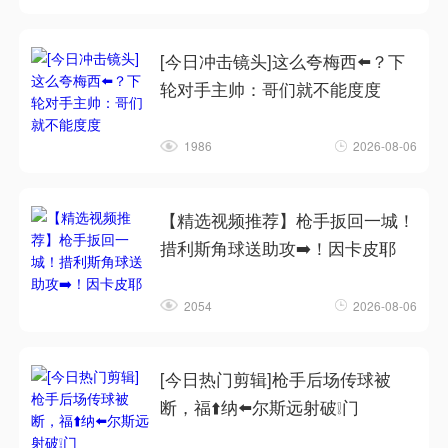
[今日冲击镜头]这么夸梅西⬅️？下
轮对手主帅：哥们就不能度度
1986
2026-08-06
【精选视频推荐】枪手扳回一城！
措利斯角球送助攻➡️！因卡皮耶
2054
2026-08-06
[今日热门剪辑]枪手后场传球被
断，福⬆️纳⬅️尔斯远射破❕门