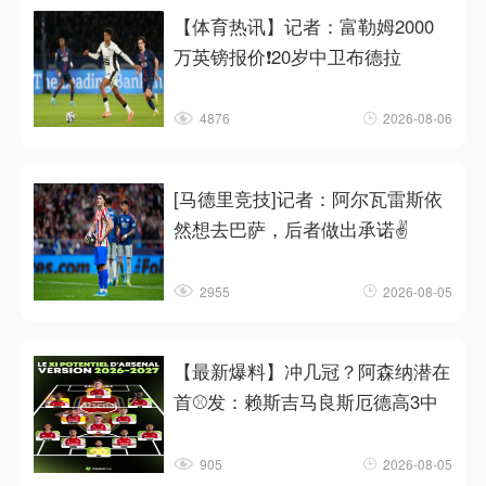
【体育热讯】记者：富勒姆2000
万英镑报价❗20岁中卫布德拉
4876
2026-08-06
[马德里竞技]记者：阿尔瓦雷斯依
然想去巴萨，后者做出承诺✌️
2955
2026-08-05
【最新爆料】冲几冠？阿森纳潜在
首⚾发：赖斯吉马良斯厄德高3中
905
2026-08-05