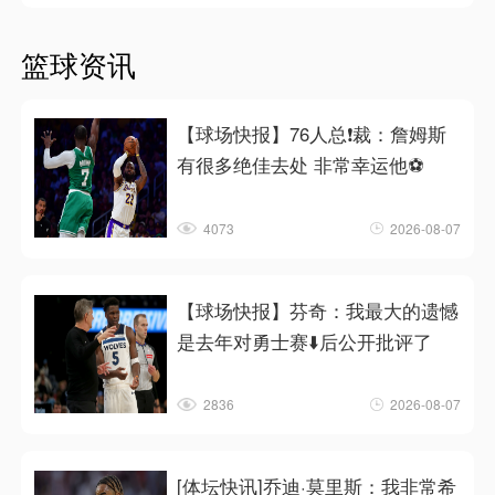
篮球资讯
【球场快报】76人总❗裁：詹姆斯
有很多绝佳去处 非常幸运他⚽
4073
2026-08-07
【球场快报】芬奇：我最大的遗憾
是去年对勇士赛⬇️后公开批评了
2836
2026-08-07
[体坛快讯]乔迪·莫里斯：我非常希