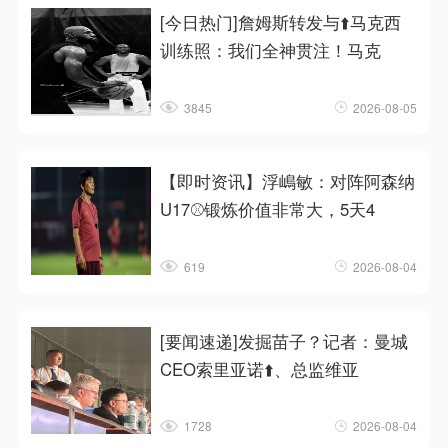
[今日热门]詹姆斯转发与⬆️马克西
训练照：我们全神贯注！马克
3845
2026-08-05
【即时资讯】浮嶋敏：对阵阿森纳
U17⚾锻炼价值非常大，5天4
619
2026-08-04
[要闻速递]发掘苗子？记者：曼城
CEO索里亚诺⬆️、总监维亚
1728
2026-08-04