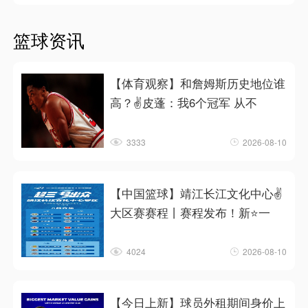
篮球资讯
【体育观察】和詹姆斯历史地位谁
高？✌️皮蓬：我6个冠军 从不
3333
2026-08-10
【中国篮球】靖江长江文化中心✌️
大区赛赛程丨赛程发布！新⭐一
4024
2026-08-10
【今日上新】球员外租期间身价上