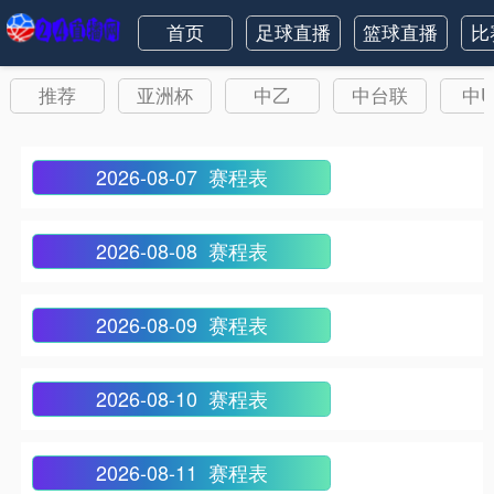
首页
足球直播
篮球直播
比
推荐
亚洲杯
中乙
中台联
中U
2026-08-07 赛程表
2026-08-08 赛程表
2026-08-09 赛程表
2026-08-10 赛程表
2026-08-11 赛程表