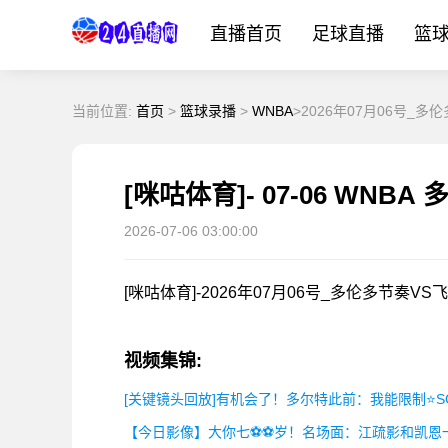
直播首页
足球直播
篮
当前位置:
首页
>
篮球录播
>
WNBA
>2026年07月06号_
[咪咕体育]- 07-06 WNB
2026-07-06 03:00:00
[咪咕体育]-2026年07月06号_多伦多节奏V
视频集锦:
[关键镜头回放]有机会了！多尔特此前：我能限制⭐S
【今日影像】大你七⚽⚽岁！名场面：江疏影和凯恩一