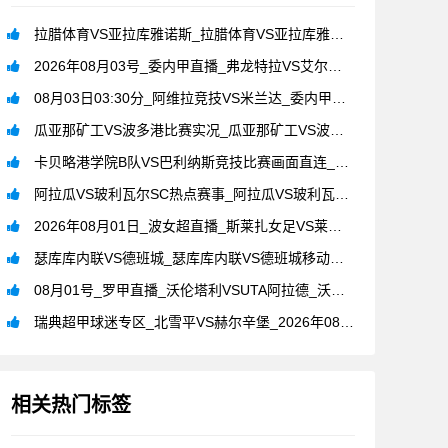
拉腊体育VS亚拉库雅诺斯_拉腊体育VS亚拉库雅诺斯比赛在线观
2026年08月03号_委内甲直播_弗龙特拉VS艾尔维吉亚赛
08月03日03:30分_阿维拉竞技VS米兰达_委内甲官方直
瓜亚那矿工VS波多港比赛实况_瓜亚那矿工VS波多港_委内甲直
卡贝略港学院B队VS巴利纳斯竞技比赛画面直连_卡贝略港学院B
阿拉瓜VS玻利瓦尔SC热点赛事_阿拉瓜VS玻利瓦尔SC_委内
2026年08月01日_波女超直播_斯莱扎女足VS莱赫波兹南
瑟库库内联VS德班城_瑟库库内联VS德班城移动看赛_南非超直
08月01号_罗甲直播_沃伦塔利VSUTA阿拉德_沃伦塔利V
瑞典超甲球迷专区_北雪平VS赫尔辛堡_2026年08月01日
相关热门标签