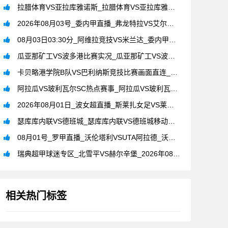
拉腊体育VS亚拉库雅诺斯_拉腊体育VS亚拉库雅诺斯比赛在线观
2026年08月03号_委内甲直播_弗龙特拉VS艾尔维吉亚赛
08月03日03:30分_阿维拉竞技VS米兰达_委内甲官方直
瓜亚那矿工VS波多港比赛实况_瓜亚那矿工VS波多港_委内甲直
卡贝略港学院B队VS巴利纳斯竞技比赛画面直连_卡贝略港学院B
阿拉瓜VS玻利瓦尔SC热点赛事_阿拉瓜VS玻利瓦尔SC_委内
2026年08月01日_波女超直播_斯莱扎女足VS莱赫波兹南
瑟库库内联VS德班城_瑟库库内联VS德班城移动看赛_南非超直
08月01号_罗甲直播_沃伦塔利VSUTA阿拉德_沃伦塔利V
瑞典超甲球迷专区_北雪平VS赫尔辛堡_2026年08月01日
相关热门标签