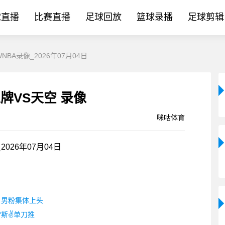
球直播
比赛直播
足球回放
篮球录播
足球剪辑
BA录像_2026年07月04日
 王牌VS天空 录像
咪咕体育
026年07月04日
，男粉集体上头
斯✌️单刀推