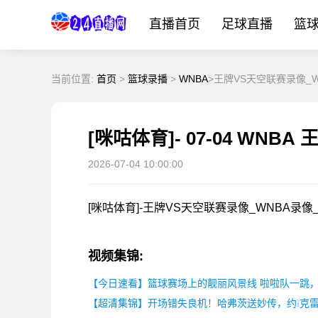
直播首页
足球直播
篮
当前位置:
首页
>
篮球录播
>
WNBA
>王牌VS天空联赛录像_WN
[咪咕体育]- 07-04 WNBA
2026-07-04 10:00:00
[咪咕体育]-王牌VS天空联赛录像_WNBA录像_2
视频集锦:
【今日速看】篮球赛场上的靓丽风景线 啦啦队一跳
【超清集锦】开场错失良机！哈弗茨送妙传，约❕克雷