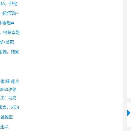
GA，但他
起❗互动~
中看起➡️
改，很荣幸能
斯+美职
机拍摄，结果
很❕棒 能全
953次领
贯注！马克
常大，5天4
总监维亚
我还以