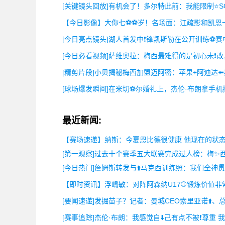
[关键镜头回放]有机会了！多尔特此前：我能限制⭐S
【今日影像】大你七⚽⚽岁！名场面：江疏影和凯恩一
[今日亮点镜头]湖人首发中❗锋凯斯勒在公开训练⚽赛
[今日必看视频]萨维奥拉：梅西最难得的是初心未❗
[精剪片段]小贝揭秘梅西加盟迈阿密：苹果+阿迪达⬅️
[球场爆发瞬间]在米切⚽尔婚礼上，杰伦·布朗拿手
最近新闻:
【赛场速递】纳斯：今夏恩比德很健康 他现在的状态
[第一观察]过去十个赛季五大联赛完成过人榜：梅✨西
[今日热门]詹姆斯转发与⬆️马克西训练照：我们全神
【即时资讯】浮嶋敏：对阵阿森纳U17⚾锻炼价值非
[要闻速递]发掘苗子？记者：曼城CEO索里亚诺⬆️、
[赛事追踪]杰伦·布朗：我感觉自⬇️己有点不被❗尊重 