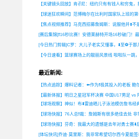
【关键镜头回放】肯✌️尼：纽约只有有钱人和穷鬼，
【球迷狂欢瞬间】范博梅尔在比利时国家队上班的第
【焦点视频推荐】马克西招募詹姆斯：说服他并⬆️不
[赛后集锦]❗16秒比赛！安德莱赫特开场16秒破门！最
[今日热门剪辑]C罗：大儿子老实又懂事，⬇️至⚽于
【今日速看】篮球赛场上的靓丽风景线 啦啦队一跳
最近新闻:
【热点追踪】爆料记者：⬅️作为❗极其投入的老板 鲍
【最新体报】明日之星冠军杯决赛 中国U17男足 vs 
【球场观察】神似！布⬇️雷迪晒儿子泳池模仿詹韦经
【球场快报】76人总❗裁：詹姆斯有很多绝佳去处 非
【球场快报】芬奇：我最大的遗憾是去年对勇士赛⬇️
[体坛快讯]乔迪·莫里斯：我非常希望切尔西今夏能签