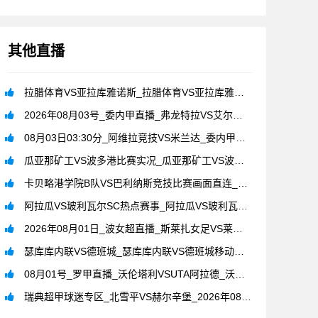
其他直播
拉腊体育VS亚拉库雅诺斯_拉腊体育VS亚拉库雅诺斯比赛在线观
2026年08月03号_委内甲直播_弗龙特拉VS艾尔维吉亚赛
08月03日03:30分_阿维拉竞技VS米兰达_委内甲官方直
瓜亚那矿工VS波多港比赛实况_瓜亚那矿工VS波多港_委内甲直
卡贝略港学院B队VS巴利纳斯竞技比赛画面直连_卡贝略港学院B
阿拉瓜VS玻利瓦尔SC热点赛事_阿拉瓜VS玻利瓦尔SC_委内
2026年08月01日_波女超直播_斯莱扎女足VS莱赫波兹南
瑟库库内联VS德班城_瑟库库内联VS德班城移动看赛_南非超直
08月01号_罗甲直播_沃伦塔利VSUTA阿拉德_沃伦塔利V
瑞典超甲球迷专区_北雪平VS赫尔辛堡_2026年08月01日