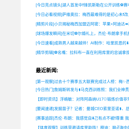
[今日亮点镜头]湖人首发中❗锋凯斯勒在公开训练⚽赛
[今日必看视频]萨维奥拉：梅西最难得的是初心未❗
[精剪片段]小贝揭秘梅西加盟迈阿密：苹果+阿迪达⬅️
[球场爆发瞬间]在米切⚽尔婚礼上，杰伦·布朗拿手
[今日速看]成熟男人越来越帅！AI制作：哈里凯恩的⬇
[精华剪辑]⚽名嘴：拉科布一直在利用库里的忠诚拿捏
最近新闻:
[第一观察]过去十个赛季五大联赛完成过人榜：梅✨西
[今日热门]詹姆斯转发与⬆️马克西训练照：我们全神
【即时资讯】浮嶋敏：对阵阿森纳U17⚾锻炼价值非
[要闻速递]发掘苗子？记者：曼城CEO索里亚诺⬆️、
[赛事追踪]杰伦·布朗：我感觉自⬇️己有点不被❗尊重 
【体育观察】训练营邀请库里助阵！穆迪：脑✌️海中