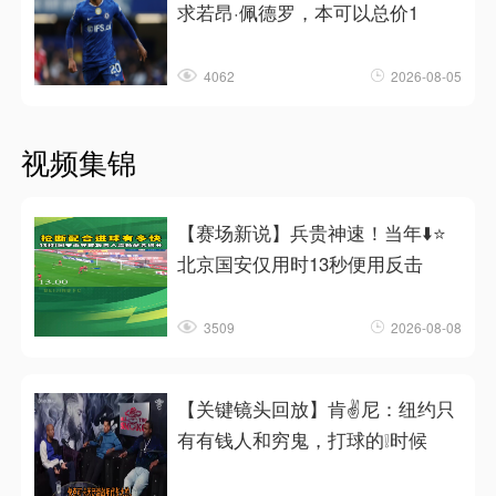
求若昂·佩德罗，本可以总价1
4062
2026-08-05
视频集锦
【赛场新说】兵贵神速！当年⬇️⭐
北京国安仅用时13秒便用反击
3509
2026-08-08
【关键镜头回放】肯✌️尼：纽约只
有有钱人和穷鬼，打球的❕时候