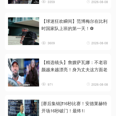
3359
2026-08-08
【球迷狂欢瞬间】范博梅尔在比利
时国家队上班的第一天！⚽
3609
2026-08-08
【精选镜头】詹嫂萨瓦娜：不老容
颜越来越漂亮！身为丈夫这方面老
971
2026-08-08
[赛后集锦]❗16秒比赛！安德莱赫特
开场16秒破门！最终1❕