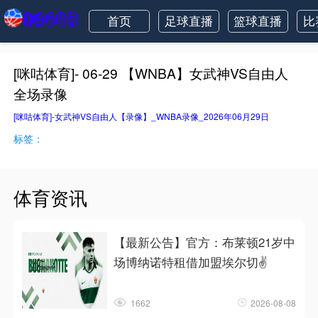
首页
足球直播
篮球直播
比
[咪咕体育]- 06-29 【WNBA】女武神VS自由人
全场录像
[咪咕体育]-女武神VS自由人【录像】_WNBA录像_2026年06月29日
标签：
体育资讯
【最新公告】官方：布莱顿21岁中
场博纳诺特租借加盟埃尔切✌️
1662
2026-08-08