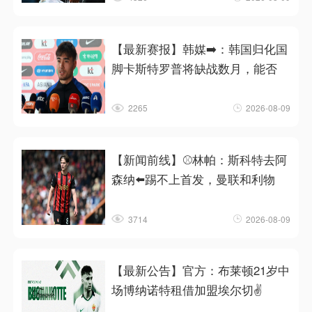
【最新赛报】韩媒➡️：韩国归化国
脚卡斯特罗普将缺战数月，能否
2265
2026-08-09
【新闻前线】⚾林帕：斯科特去阿
森纳⬅️踢不上首发，曼联和利物
3714
2026-08-09
【最新公告】官方：布莱顿21岁中
场博纳诺特租借加盟埃尔切✌️