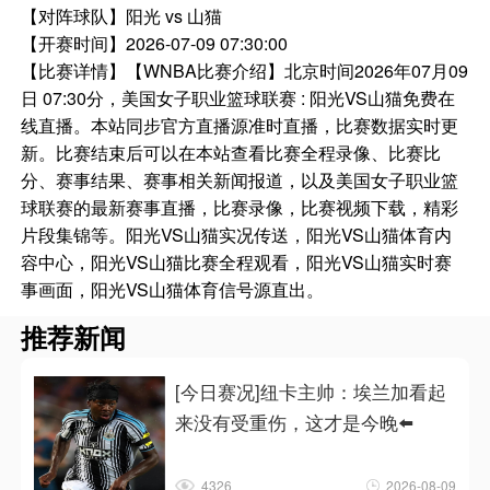
【对阵球队】
阳光 vs 山猫
【开赛时间】
2026-07-09 07:30:00
【比赛详情】
【WNBA比赛介绍】北京时间2026年07月09
日 07:30分，美国女子职业篮球联赛 : 阳光VS山猫免费在
线直播。本站同步官方直播源准时直播，比赛数据实时更
新。比赛结束后可以在本站查看比赛全程录像、比赛比
分、赛事结果、赛事相关新闻报道，以及美国女子职业篮
球联赛的最新赛事直播，比赛录像，比赛视频下载，精彩
片段集锦等。阳光VS山猫实况传送，阳光VS山猫体育内
容中心，阳光VS山猫比赛全程观看，阳光VS山猫实时赛
事画面，阳光VS山猫体育信号源直出。
推荐新闻
[今日赛况]纽卡主帅：埃兰加看起
来没有受重伤，这才是今晚⬅️
4326
2026-08-09