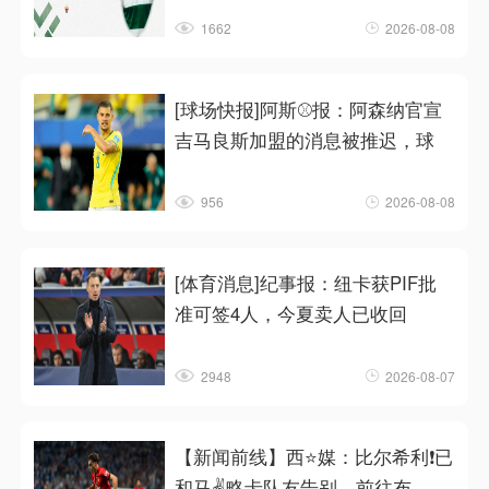
1662
2026-08-08
[球场快报]阿斯⚾报：阿森纳官宣
吉马良斯加盟的消息被推迟，球
956
2026-08-08
[体育消息]纪事报：纽卡获PIF批
准可签4人，今夏卖人已收回
2948
2026-08-07
【新闻前线】西⭐媒：比尔希利❗已
和马✌️略卡队友告别，前往布