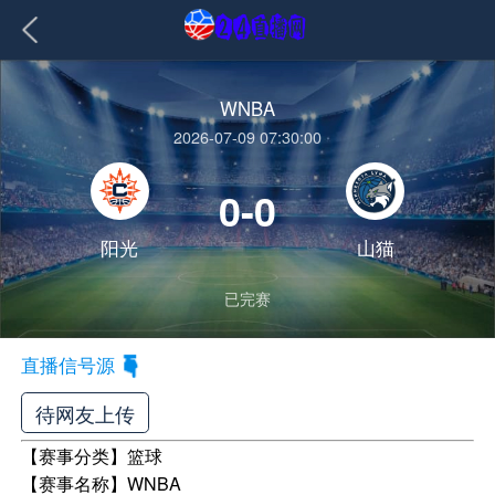
WNBA
2026-07-09 07:30:00
0-0
阳光
山猫
已完赛
直播信号源
待网友上传
【赛事分类】
篮球
【赛事名称】
WNBA