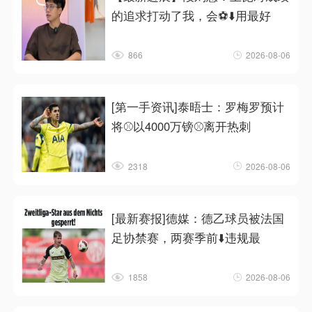
的追求打动了我，会⚽⬇️用最好
866
2026-08-06
[第一手资讯]泰晤士：罗梅罗预计
将⚾以4000万镑⚾离开热刺
2318
2026-08-06
[最新赛报]德媒：德乙球员被法国
足协禁赛，两赛季前⬇️违规最
1858
2026-08-06