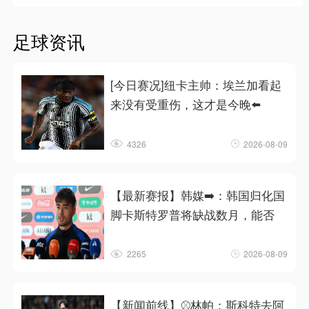
足球资讯
[今日赛况]纽卡主帅：埃兰加看起
来没有受重伤，这才是今晚⬅️
4326
2026-08-09
【最新赛报】韩媒➡️：韩国归化国
脚卡斯特罗普将缺战数月，能否
2265
2026-08-09
【新闻前线】⚾林帕：斯科特去阿