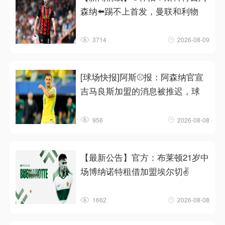
森纳⬅️踢不上首发，曼联和利物
3714
2026-08-09
[球场快报]阿斯⚾报：阿森纳官宣
吉马良斯加盟的消息被推迟，球
956
2026-08-08
【最新公告】官方：布莱顿21岁中
场博纳诺特租借加盟埃尔切✌️
1662
2026-08-08