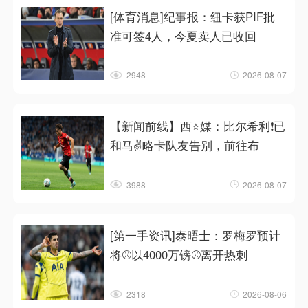
[体育消息]纪事报：纽卡获PIF批
准可签4人，今夏卖人已收回
2948
2026-08-07
【新闻前线】西⭐媒：比尔希利❗已
和马✌️略卡队友告别，前往布
3988
2026-08-07
[第一手资讯]泰晤士：罗梅罗预计
将⚾以4000万镑⚾离开热刺
2318
2026-08-06