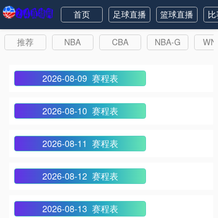
首页
足球直播
篮球直播
比
推荐
NBA
CBA
NBA-G
WN
2026-08-09 赛程表
2026-08-10 赛程表
2026-08-11 赛程表
2026-08-12 赛程表
2026-08-13 赛程表