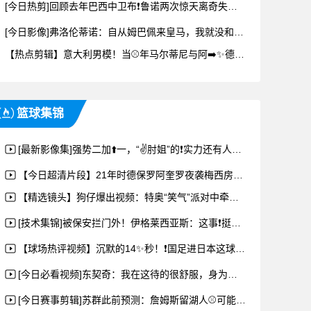
[今日热剪]回顾去年巴西中卫布❗鲁诺两次惊天离奇失误，让日⚾本逆转了
[今日影像]弗洛伦蒂诺：自从姆巴佩来皇马，我就没和他说过话，他是队内⬆❕️最佳
【热点剪辑】意大利男模！当⚾年马尔蒂尼与阿➡️✨德里亚娜也是金童玉女的组合呀~
篮球集锦
[最新影像集]强势二加⬆️一，“✌️肘姐”的❗实力还有人质疑？
【今日超清片段】21年时德保罗阿奎罗夜袭梅西房间，唱生日歌送❕奇葩礼物~
【精选镜头】狗仔爆出视频：特奥“笑气”派对中牵头⬆⬇️️找应召女郎，与其一起狂欢
[技术集锦]被保安拦门外！伊格莱西亚斯：这事❗挺有意思的，其他人也遇⚾到过！
【球场热评视频】沉默的14✨秒！❗国足进日本这球与❗比利时世界杯绝杀日本一模一样
[今日必看视频]东契奇：我在这待的很舒服，身为湖人一员⚽对我来说意义非凡
[今日赛事剪辑]苏群此前预测：詹姆斯留湖人⚾可能➡️性很低了，可能回骑士或去勇士