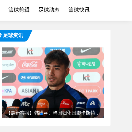
篮球剪辑
足球动态
篮球快讯
足球资讯
今晚⬅️
【最新赛报】韩媒➡️：韩国归化国脚卡斯特罗普将缺战数月，能否