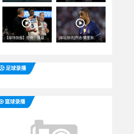
【球场快报】芬奇：我最大的遗憾是去年对勇士赛⬇️后公开批评了
[体坛快讯]乔迪·莫里斯：我非常希望切尔西今夏能签❕下巴尔科
足球录播
篮球录播