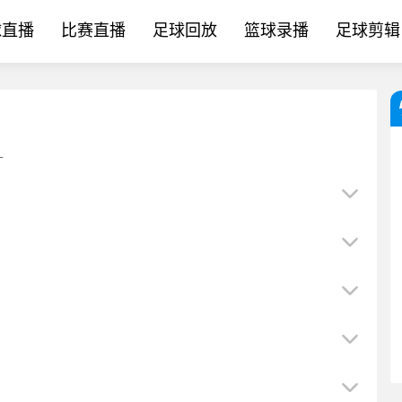
球直播
比赛直播
足球回放
篮球录播
足球剪辑
L
[第一手资讯]泰晤士：罗梅罗预计将⚾以4000万镑⚾离开热刺
[今日赛况]纽卡主帅：埃兰加看起来没有受重伤，这才是