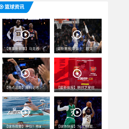
篮球资讯
【赛事新鲜事】马克西：⬅️训⚽练营中有小孩问我比詹姆⭐斯年轻
[最新赛报]华莱士：欧文是我防守过最难对付的后❗卫 他每个招
【热点追踪】爆料记者：⬅️作为❗极其投入的老板 鲍尔默对快船
【最新体报】明日之星冠军杯决赛 中国U17男足 vs 阿森纳
【球场观察】神似！布⬇️雷迪晒儿子泳池模仿詹韦经典连线 詹姆
【球场快报】76人总❗裁：詹姆斯有很多绝佳去处 非常幸运他⚽