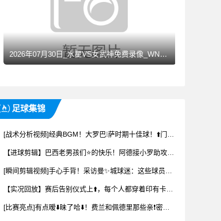
2026年07月30日_水星VS女武神免费录像_WNBA录像
足球集锦
[战术分析视频]经典BGM！大罗巴❕萨时期十佳球！⬆️门将的噩梦~
【进球剪辑】巴西老男孩们⭐的快乐！阿德接小罗助攻破门，前者为后者擦鞋庆祝
[瞬间剪辑视频]手心手背！采访曼✨城球迷：这些球员里⚽，谁比德布劳内强？❗
【实况回放】赛后告别仪式上⬆️，每个人都穿着印有卡瓦哈尔号码和名字的球衣
[比赛亮点]有点暧⬇️昧了哈⬇️！费兰和佩德里那些亲❗密互动时刻！